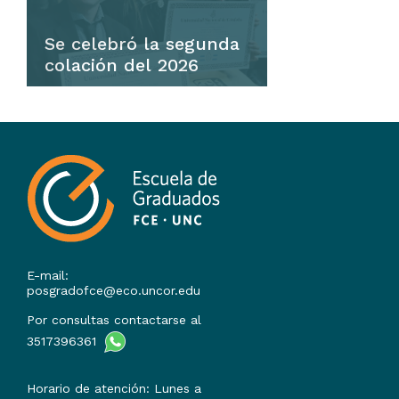
Se celebró la segunda
colación del 2026
Ingresar
La Facultad de Ciencias
Económicas celebró su
segunda colación de grado y
posgrado del 2026 lunes 29 de
junio, en la Sala de las
Américas del Pabellón…
E-mail:
posgradofce@eco.uncor.edu
Por consultas contactarse al
3517396361
Horario de atención: Lunes a