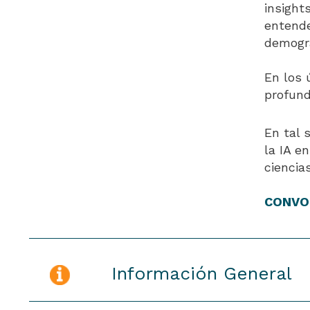
insight
entende
demogra
En los 
profund
En tal 
la IA e
ciencia
CONVO
Información General