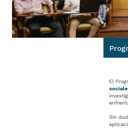
Prog
El Pro
sociale
investi
enfrent
Sin dud
aplicac