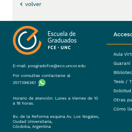
Acceso
Aula Vir
Guaraní
E-mail: posgradofce@eco.uncor.edu
Bibliote
Por consultas contactarse al
Tesis / 
3517396361
Solicitud
Horario de atención: Lunes a Viernes de 10
Otras pu
a 18 horas.
Cómo ll
Bv. de la Reforma esquina Av. Los Nogales,
Ciudad Universitaria,
Córdoba, Argentina