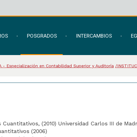
ROS
POSGRADOS
INTERCAMBIOS
E
 - Especialización en Contabilidad Superior y Auditoría
INSTITU
uantitativos, (2010) Universidad Carlos III de Madr
ntitativos (2006)