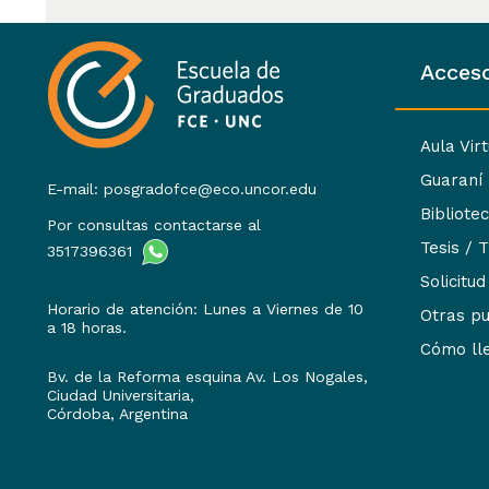
Acceso
Aula Vir
Guaraní
E-mail: posgradofce@eco.uncor.edu
Bibliote
Por consultas contactarse al
Tesis / 
3517396361
Solicitud
Horario de atención: Lunes a Viernes de 10
Otras pu
a 18 horas.
Cómo ll
Bv. de la Reforma esquina Av. Los Nogales,
Ciudad Universitaria,
Córdoba, Argentina